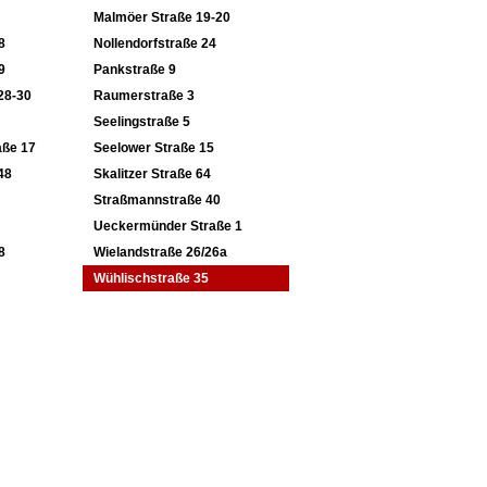
Malmöer Straße 19-20
8
Nollendorfstraße 24
9
Pankstraße 9
28-30
Raumerstraße 3
Seelingstraße 5
aße 17
Seelower Straße 15
48
Skalitzer Straße 64
Straßmannstraße 40
Ueckermünder Straße 1
8
Wielandstraße 26/26a
Wühlischstraße 35