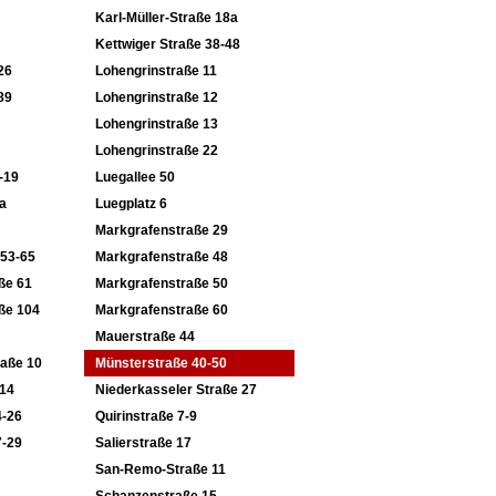
Karl-Müller-Straße 18a
Kettwiger Straße 38-48
26
Lohengrinstraße 11
89
Lohengrinstraße 12
Lohengrinstraße 13
Lohengrinstraße 22
-19
Luegallee 50
a
Luegplatz 6
Markgrafenstraße 29
 53-65
Markgrafenstraße 48
ße 61
Markgrafenstraße 50
ße 104
Markgrafenstraße 60
Mauerstraße 44
raße 10
Münsterstraße 40-50
-14
Niederkasseler Straße 27
4-26
Quirinstraße 7-9
7-29
Salierstraße 17
San-Remo-Straße 11