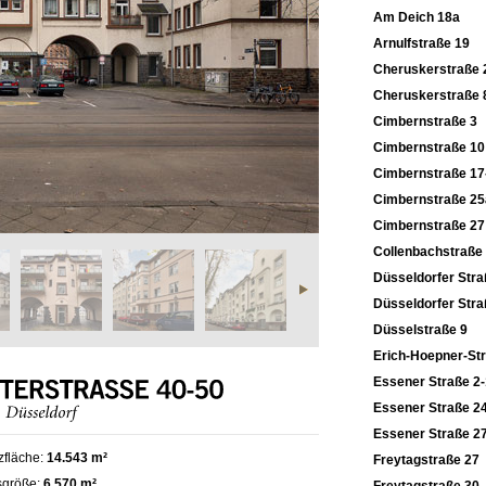
Am Deich 18a
Arnulfstraße 19
Cheruskerstraße 
Cheruskerstraße 
Cimbernstraße 3
Cimbernstraße 10
Cimbernstraße 17
Cimbernstraße 25
Cimbernstraße 27
Collenbachstraße
Düsseldorfer Stra
Düsseldorfer Stra
Düsselstraße 9
Erich-Hoepner-St
Essener Straße 2
Essener Straße 2
Essener Straße 2
zfläche:
14.543 m²
Freytagstraße 27
sgröße:
6.570 m²