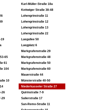
Karl-Müller-Straße 18a
Kettwiger Straße 38-48
26
Lohengrinstraße 11
89
Lohengrinstraße 12
Lohengrinstraße 13
Lohengrinstraße 22
-19
Luegallee 50
a
Luegplatz 6
Markgrafenstraße 29
 53-65
Markgrafenstraße 48
ße 61
Markgrafenstraße 50
ße 104
Markgrafenstraße 60
Mauerstraße 44
raße 10
Münsterstraße 40-50
-14
Niederkasseler Straße 27
4-26
Quirinstraße 7-9
7-29
Salierstraße 17
San-Remo-Straße 11